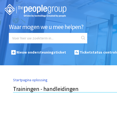
Waar mogen we u mee helpen?
Nieuw ondersteuningsticket
Ticketstatus control
Startpagina oplossing
Trainingen - handleidingen