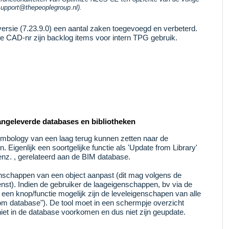
support@thepeoplegroup.nl).
versie (7.23.9.0) een aantal zaken toegevoegd en verbeterd.
e CAD-nr zijn backlog items voor intern TPG gebruik.
aangeleverde databases en bibliotheken
symbology van een laag terug kunnen zetten naar de
 Eigenlijk een soortgelijke functie als 'Update from Library'
 enz. , gerelateerd aan de BIM database.
igenschappen van een object aanpast (dit mag volgens de
enst). Indien de gebruiker de laageigenschappen, bv via de
een knop/functie mogelijk zijn de leveleigenschapen van alle
rom database"). De tool moet in een schermpje overzicht
niet in de database voorkomen en dus niet zijn geupdate.