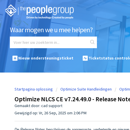
Waar mogen we u mee helpen?
Nieuw ondersteuningsticket
Ticketstatus control
Startpagina oplossing
Optimize Suite Handleidingen
Optim
Optimize NLCS CE v7.24.49.0 - Release Not
Gemaakt door: cad support
Gewijzigd op: Vr, 26 Sep, 2025 om 2:06 PM
De Release Notes beschrijven de aangepaste, verbeterde en nieuwe 