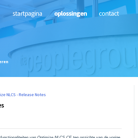
startpagina
oplossingen
contact
eren
ize NLCS - Release Notes
es
functionaliteiten van Optimize NLCS CE ten opzichte van de vorige