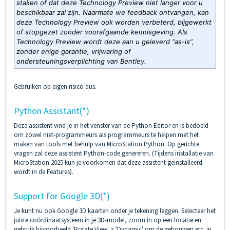
staken of dat deze Technology Preview niet langer voor u
beschikbaar zal zijn. Naarmate we feedback ontvangen, kan
deze Technology Preview ook worden verbeterd, bijgewerkt
of stopgezet zonder voorafgaande kennisgeving. Als
Technology Preview wordt deze aan u geleverd “as-is”,
zonder enige garantie, vrijwaring of
ondersteuningsverplichting van Bentley.
Gebruiken op eigen risico dus.
Python Assistant(*)
Deze assistent vind je in het venster van de Python Editor en is bedoeld
om zowel niet-programmeurs als programmeurs te helpen met het
maken van tools met behulp van MicroStation Python. Op gerichte
vragen zal deze assistent Python-code genereren. (Tijdens installatie van
MicroStation 2025 kun je voorkomen dat deze assistent geïnstalleerd
wordt in de Features).
Support for Google 3D(*)
Je kunt nu ook Google 3D kaarten onder je tekening leggen. Selecteer het
juiste coördinaatsysteem in je 3D-model, zoom in op een locatie en
gebruik bijvoorbeeld 'Rotate View' > 'Dynamic' om de gebouwen etc. in