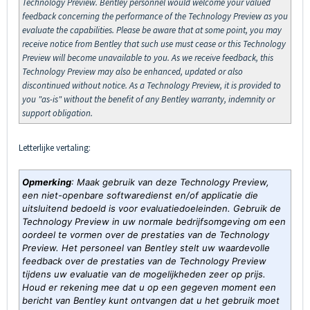
Technology Preview. Bentley personnel would welcome your valued
feedback concerning the performance of the Technology Preview as you
evaluate the capabilities. Please be aware that at some point, you may
receive notice from Bentley that such use must cease or this Technology
Preview will become unavailable to you. As we receive feedback, this
Technology Preview may also be enhanced, updated or also
discontinued without notice. As a Technology Preview, it is provided to
you "as-is" without the benefit of any Bentley warranty, indemnity or
support obligation.
Letterlijke vertaling:
Opmerking
: Maak gebruik van deze Technology Preview,
een niet-openbare softwaredienst en/of applicatie die
uitsluitend bedoeld is voor evaluatiedoeleinden. Gebruik de
Technology Preview in uw normale bedrijfsomgeving om een
oordeel te vormen over de prestaties van de Technology
Preview. Het personeel van Bentley stelt uw waardevolle
feedback over de prestaties van de Technology Preview
tijdens uw evaluatie van de mogelijkheden zeer op prijs.
Houd er rekening mee dat u op een gegeven moment een
bericht van Bentley kunt ontvangen dat u het gebruik moet