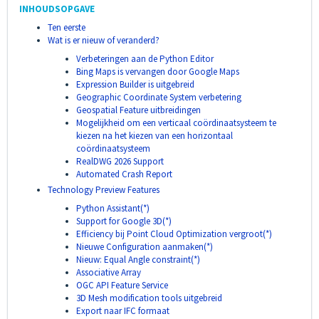
INHOUDSOPGAVE
Ten eerste
Wat is er nieuw of veranderd?
Verbeteringen aan de Python Editor
Bing Maps is vervangen door Google Maps
Expression Builder is uitgebreid
Geographic Coordinate System verbetering
Geospatial Feature uitbreidingen
Mogelijkheid om een verticaal coördinaatsysteem te
kiezen na het kiezen van een horizontaal
coördinaatsysteem
RealDWG 2026 Support
Automated Crash Report
Technology Preview Features
Python Assistant(*)
Support for Google 3D(*)
Efficiency bij Point Cloud Optimization vergroot(*)
Nieuwe Configuration aanmaken(*)
Nieuw: Equal Angle constraint(*)
Associative Array
OGC API Feature Service
3D Mesh modification tools uitgebreid
Export naar IFC formaat