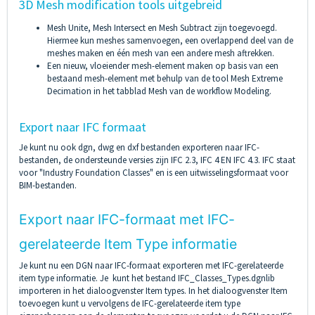
3D Mesh modification tools uitgebreid
Mesh Unite, Mesh Intersect en Mesh Subtract zijn toegevoegd.
Hiermee kun meshes samenvoegen, een overlappend deel van de
meshes maken en één mesh van een andere mesh aftrekken.
Een nieuw, vloeiender mesh-element maken op basis van een
bestaand mesh-element met behulp van de tool Mesh Extreme
Decimation in het tabblad Mesh van de workflow Modeling.
Export naar IFC formaat
Je kunt nu ook dgn, dwg en dxf bestanden exporteren naar IFC-
bestanden, de ondersteunde versies zijn IFC 2.3, IFC 4 EN IFC 4.3. IFC staat
voor "Industry Foundation Classes" en is een uitwisselingsformaat voor
BIM-bestanden.
Export naar IFC-formaat met IFC-
gerelateerde Item Type informatie
Je kunt nu een DGN naar IFC-formaat exporteren met IFC-gerelateerde
item type informatie. Je kunt het bestand IFC_Classes_Types.dgnlib
importeren in het dialoogvenster Item types. In het dialoogvenster Item
toevoegen kunt u vervolgens de IFC-gerelateerde item type