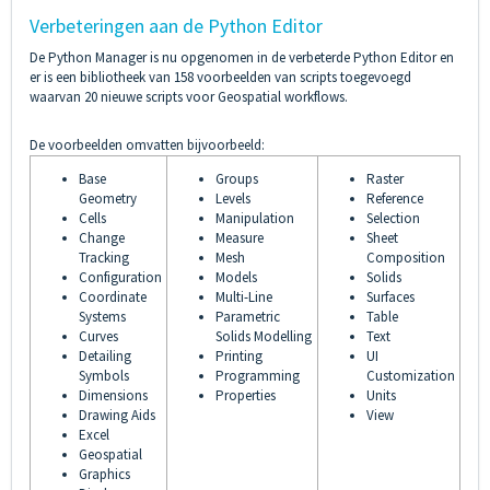
Verbeteringen aan de Python Editor
De Python Manager is nu opgenomen in de verbeterde Python Editor en
er is een bibliotheek van 158 voorbeelden van scripts toegevoegd
waarvan 20 nieuwe scripts voor Geospatial workflows.
De voorbeelden omvatten bijvoorbeeld:
Base
Groups
Raster
Geometry
Levels
Reference
Cells
Manipulation
Selection
Change
Measure
Sheet
Tracking
Mesh
Composition
Configuration
Models
Solids
Coordinate
Multi-Line
Surfaces
Systems
Parametric
Table
Curves
Solids Modelling
Text
Detailing
Printing
UI
Symbols
Programming
Customization
Dimensions
Properties
Units
Drawing Aids
View
Excel
Geospatial
Graphics