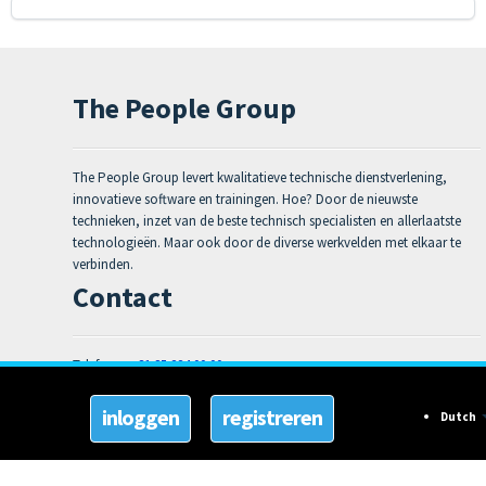
The People Group
The People Group levert kwalitatieve technische dienstverlening,
innovatieve software en trainingen. Hoe? Door de nieuwste
technieken, inzet van de beste technisch specialisten en allerlaatste
technologieën. Maar ook door de diverse werkvelden met elkaar te
verbinden.
Contact
Telefoon:
+31 85 224 00 00
Email:
support@thepeoplegroup.nl
Dutch