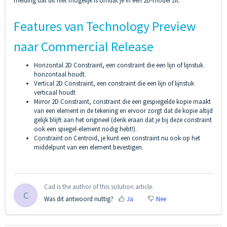
melding dat dit niet mogelijk is omdat je in een 2D-model zit.
Features van Technology Preview
naar Commercial Release
Horizontal 2D Constraint, een constraint die een lijn of lijnstuk
horizontaal houdt.
Vertical 2D Constraint, een constraint die een lijn of lijnstuk
verticaal houdt
Mirror 2D Constraint, constraint die een gespiegelde kopie maakt
van een element in de tekening en ervoor zorgt dat de kopie altijd
gelijk blijft aan het origineel (denk eraan dat je bij deze constraint
ook een spiegel-element nodig hebt!).
Constraint on Centroid, je kunt een constraint nu ook op het
middelpunt van een element bevestigen.
Cad is the author of this solution article.
C
Was dit antwoord nuttig?
Ja
Nee