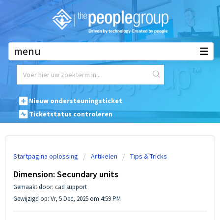
Waar mogen we u mee helpen?
Nieuw ondersteuningsticket
Ticketstatus controleren
Startpagina oplossing
Artikelen
Tips & Tricks
Dimension: Secundary units
Gemaakt door: cad support
Gewijzigd op: Vr, 5 Dec, 2025 om 4:59 PM