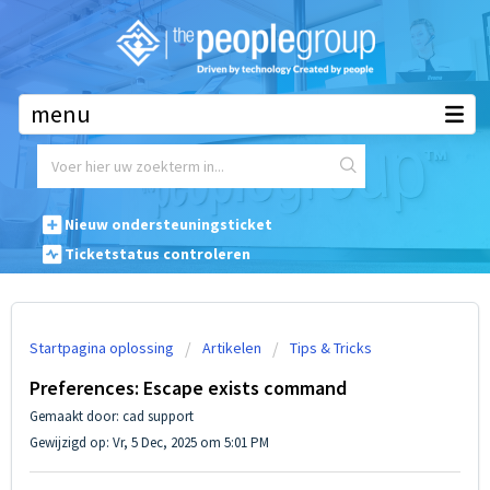
Waar mogen we u mee helpen?
Nieuw ondersteuningsticket
Ticketstatus controleren
Startpagina oplossing
Artikelen
Tips & Tricks
Preferences: Escape exists command
Gemaakt door: cad support
Gewijzigd op: Vr, 5 Dec, 2025 om 5:01 PM