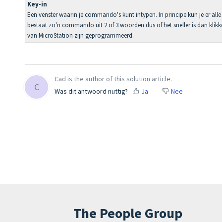
Key-in
Een venster waarin je commando's kunt intypen. In principe kun je er al
bestaat zo'n commando uit 2 of 3 woorden dus of het sneller is dan klikken
van MicroStation zijn geprogrammeerd.
Cad is the author of this solution article.
C
Was dit antwoord nuttig?
Ja
Nee
The People Group