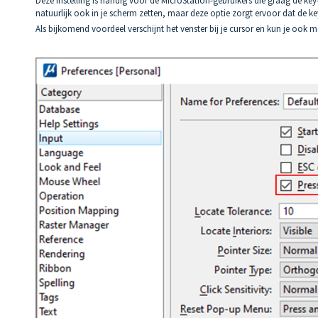
Deze instelling is handig voor de MicroStation-gebruikers die graag de ke
natuurlijk ook in je scherm zetten, maar deze optie zorgt ervoor dat de key
Als bijkomend voordeel verschijnt het venster bij je cursor en kun je ook 