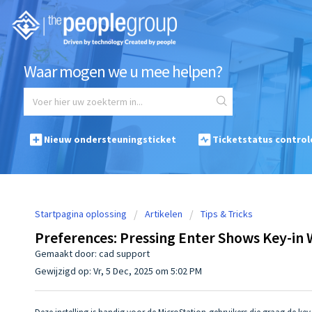
Waar mogen we u mee helpen?
Nieuw ondersteuningsticket
Ticketstatus control
Startpagina oplossing
Artikelen
Tips & Tricks
Preferences: Pressing Enter Shows Key-in
Gemaakt door: cad support
Gewijzigd op: Vr, 5 Dec, 2025 om 5:02 PM