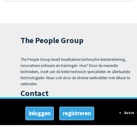
The People Group
The People Group levert kwalitatieve technische dienstverlening,
innovatieve software en trainingen. Hoe? Door de nieuwste
technieken, inzet van de beste technisch specialisten en allerlaatste
technologieën. Maar ook door de diverse werkvelden met elkaar te
verbinden.
Contact
Telefoon:
+31 85 224 00 00
Dutch
Email:
support@thepeoplegroup.nl