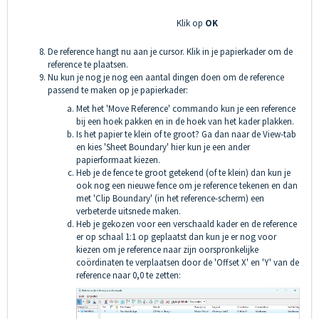
Klik op
OK
De reference hangt nu aan je cursor. Klik in je papierkader om de
reference te plaatsen.
Nu kun je nog je nog een aantal dingen doen om de reference
passend te maken op je papierkader:
Met het 'Move Reference' commando kun je een reference
bij een hoek pakken en in de hoek van het kader plakken.
Is het papier te klein of te groot? Ga dan naar de View-tab
en kies 'Sheet Boundary' hier kun je een ander
papierformaat kiezen.
Heb je de fence te groot getekend (of te klein) dan kun je
ook nog een nieuwe fence om je reference tekenen en dan
met 'Clip Boundary' (in het reference-scherm) een
verbeterde uitsnede maken.
Heb je gekozen voor een verschaald kader en de reference
er op schaal 1:1 op geplaatst dan kun je er nog voor
kiezen om je reference naar zijn oorspronkelijke
coördinaten te verplaatsen door de 'Offset X' en 'Y' van de
reference naar 0,0 te zetten: