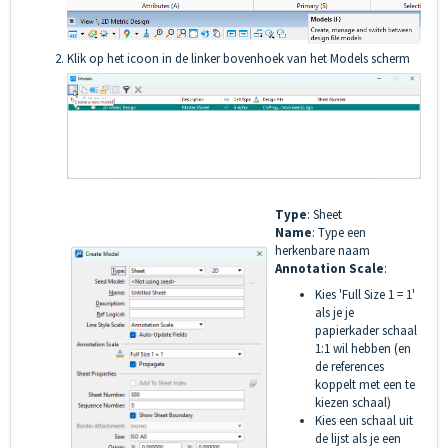
Klik op het icoon in de linker bovenhoek van het Models scherm
Type
: Sheet
Name
: Type een
herkenbare naam
Annotation Scale
:
Kies 'Full Size 1 = 1'
als je je
papierkader schaal
1:1 wil hebben (en
de references
koppelt met een te
kiezen schaal)
Kies een schaal uit
de lijst als je een