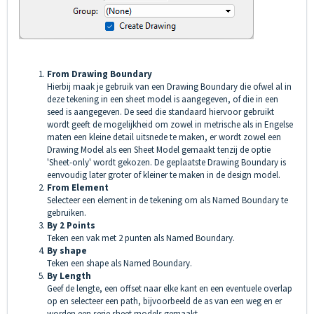
From Drawing Boundary
Hierbij maak je gebruik van een Drawing Boundary die ofwel al in
deze tekening in een sheet model is aangegeven, of die in een
seed is aangegeven. De seed die standaard hiervoor gebruikt
wordt geeft de mogelijkheid om zowel in metrische als in Engelse
maten een kleine detail uitsnede te maken, er wordt zowel een
Drawing Model als een Sheet Model gemaakt tenzij de optie
'Sheet-only' wordt gekozen. De geplaatste Drawing Boundary is
eenvoudig later groter of kleiner te maken in de design model.
From Element
Selecteer een element in de tekening om als Named Boundary te
gebruiken.
By 2 Points
Teken een vak met 2 punten als Named Boundary.
By
shape
Teken een shape als Named Boundary.
By Length
Geef de lengte, een offset naar elke kant en een eventuele overlap
op en selecteer een path, bijvoorbeeld de as van een weg en er
worden een serie sheet models gemaakt.