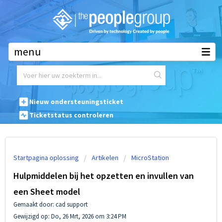
Waar mogen we u mee helpen?
Nieuw ondersteuningsticket
Ticketstatus controleren
Startpagina oplossing
Artikelen
MicroStation
Hulpmiddelen bij het opzetten en invullen van
een Sheet model
Gemaakt door: cad support
Gewijzigd op: Do, 26 Mrt, 2026 om 3:24 PM