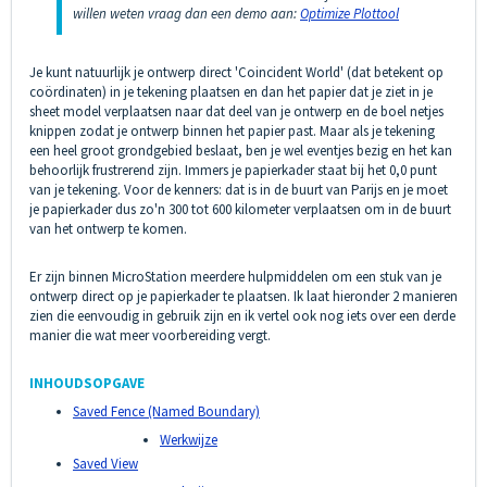
willen weten vraag dan een demo aan:
Optimize Plottool
Je kunt natuurlijk je ontwerp direct 'Coincident World' (dat betekent op
coördinaten) in je tekening plaatsen en dan het papier dat je ziet in je
sheet model verplaatsen naar dat deel van je ontwerp en de boel netjes
knippen zodat je ontwerp binnen het papier past. Maar als je tekening
een heel groot grondgebied beslaat, ben je wel eventjes bezig en het kan
behoorlijk frustrerend zijn. Immers je papierkader staat bij het 0,0 punt
van je tekening. Voor de kenners: dat is in de buurt van Parijs en je moet
je papierkader dus zo'n 300 tot 600 kilometer verplaatsen om in de buurt
van het ontwerp te komen.
Er zijn binnen MicroStation meerdere hulpmiddelen om een stuk van je
ontwerp direct op je papierkader te plaatsen. Ik laat hieronder 2 manieren
zien die eenvoudig in gebruik zijn en ik vertel ook nog iets over een derde
manier die wat meer voorbereiding vergt.
INHOUDSOPGAVE
Saved Fence (Named Boundary)
Werkwijze
Saved View