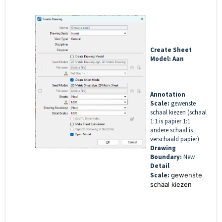
Create Sheet
Model: Aan
Annotation
Scale:
gewenste
schaal kiezen (schaal
1:1 is papier 1:1
andere schaal is
verschaald papier)
Drawing
Boundary:
New
Detail
Scale:
gewenste
schaal kiezen