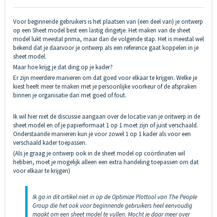
Voor beginnende gebruikers is het plaatsen van (een deel van) je ontwerp
op een Sheet model best een lastig dingetje. Het maken van de sheet
model lukt meestal prima, maar dan de volgende stap. Het is meestal wel
bekend dat je daarvoor je ontwerp als een reference gaat koppelen in je
sheet model.
Maar hoe krijg je dat ding op je kader?
Er zijn meerdere manieren om dat goed voor elkaar te krijgen. Welke je
kiest heeft meer te maken met je persoonlijke voorkeur of de afspraken
binnen je organisatie dan met goed of fout.
Ik wil hier niet de discussie aangaan over de locatie van je ontwerp in de
sheet model en of je papierformaat 1 op 1 moet zijn of juist verschaald.
Onderstaande manieren kun je voor zowel 1 op 1 kader als voor een
verschaald kader toepassen.
(Als je graag je ontwerp ook in de sheet model op coördinaten wil
hebben, moet je mogelijk alleen een extra handeling toepassen om dat
voor elkaar te krijgen)
Ik ga in dit artikel niet in op de Optimize Plottool van The People
Group die het ook voor beginnende gebruikers heel eenvoudig
maakt om een sheet model te vullen. Mocht je daar meer over