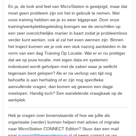
En ja, de look and feel van MicroStation is gewijzigd, maar dat
moet geen probleem zijn om het in gebruik te nemen. Met
onze training hebben we je zo weer bijgepraat. Door onze
training/werkplekbegeleiding brengen we de verschillen op
een zeer overzichtelijke manier in kaart zodat je probleemloos
verder kunt werken, ook al zal het even wennen zijn. Binnen
het traject kunnen we je ook een stuk nazorg aanbieden in de
vorm van een dag Training Op Locatie. Wat er er nu prettiger
dat we op jouw locatie, met eigen data en systemen
individueel wordt geholpen met de zaken waar je wellicht
tegenaan bent gelopen? Als er na verloop van tijd nog
behoefte is aan herhaling of er zijn nog specifieke
aanvullende vragen, dan komen wij gewoon een dagje
meelopen. Handig toch? Een wandelende vraagbaak op de
werkplek.
Heb je vragen over bovenstaande of hoe we jullie als
organisatie (verder) kunnen helpen met advies of migratie
naar MicroStation CONNECT Edition? Stuur dan een mail
naar
support@thepeoplegroup.nl
of neem contact op via