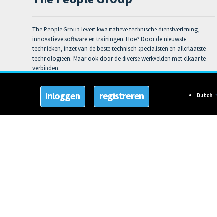
The People Group levert kwalitatieve technische dienstverlening,
innovatieve software en trainingen. Hoe? Door de nieuwste
technieken, inzet van de beste technisch specialisten en allerlaatste
technologieën. Maar ook door de diverse werkvelden met elkaar te
verbinden.
Contact
Dutch
Telefoon:
+31 85 224 00 00
Email:
support@thepeoplegroup.nl